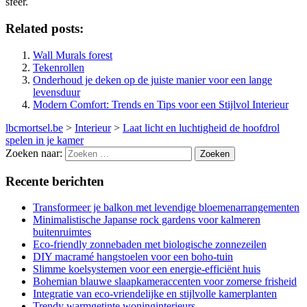
sfeer.
Related posts:
Wall Murals forest
Tekenrollen
Onderhoud je deken op de juiste manier voor een lange
levensduur
Modern Comfort: Trends en Tips voor een Stijlvol Interieur
lbcmortsel.be
>
Interieur
>
Laat licht en luchtigheid de hoofdrol
spelen in je kamer
Zoeken naar:
Recente berichten
Transformeer je balkon met levendige bloemenarrangementen
Minimalistische Japanse rock gardens voor kalmeren
buitenruimtes
Eco-friendly zonnebaden met biologische zonnezeilen
DIY macramé hangstoelen voor een boho-tuin
Slimme koelsystemen voor een energie-efficiënt huis
Bohemian blauwe slaapkameraccenten voor zomerse frisheid
Integratie van eco-vriendelijke en stijlvolle kamerplanten
Trendy warmgetinte woninginterieurs