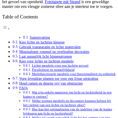
het gevoel van openheid.
Fototapete mit Strand
is een geweldige
manier om een vleugje zomerse sfeer aan je interieur toe te voegen.
Table of Contents
Samenvatting
Kies lichte en luchtige kleuren
Gebruik transparante en lichte materialen
Minimaliseer rommel en overbodige decoraties
Laat natuurlijk licht binnenstromen
Kies voor lichte en luchtige meubels
Lichte meubels voor een luchtig gevoel
Flexibiliteit en ruimtelijkheid
Multifunctionele meubels voor functionaliteit en esthetiek
Voeg levendige planten toe voor een frisse uitstraling
Houd ramen en deuren vrij van obstructies
FAQs
Wat zijn enkele manieren om licht en luchtigheid in een
kamer te creëren?
Welke soorten meubels en decoraties kunnen helpen bij
het creëren van een lichte en luchtige sfeer?
Hoe kan het optimaliseren van de indeling van de kamer
bijdragen aan licht en luchtigheid?
Welke rol speelt natuurlijk licht bij het creëren van een