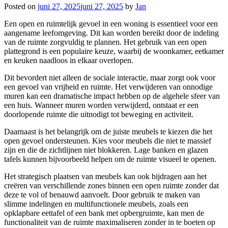
Posted on
juni 27, 2025
juni 27, 2025
by
Jan
Een open en ruimtelijk gevoel in een woning is essentieel voor een
aangename leefomgeving. Dit kan worden bereikt door de indeling
van de ruimte zorgvuldig te plannen. Het gebruik van een open
plattegrond is een populaire keuze, waarbij de woonkamer, eetkamer
en keuken naadloos in elkaar overlopen.
Dit bevordert niet alleen de sociale interactie, maar zorgt ook voor
een gevoel van vrijheid en ruimte. Het verwijderen van onnodige
muren kan een dramatische impact hebben op de algehele sfeer van
een huis. Wanneer muren worden verwijderd, ontstaat er een
doorlopende ruimte die uitnodigt tot beweging en activiteit.
Daarnaast is het belangrijk om de juiste meubels te kiezen die het
open gevoel ondersteunen. Kies voor meubels die niet te massief
zijn en die de zichtlijnen niet blokkeren. Lage banken en glazen
tafels kunnen bijvoorbeeld helpen om de ruimte visueel te openen.
Het strategisch plaatsen van meubels kan ook bijdragen aan het
creëren van verschillende zones binnen een open ruimte zonder dat
deze te vol of benauwd aanvoelt. Door gebruik te maken van
slimme indelingen en multifunctionele meubels, zoals een
opklapbare eettafel of een bank met opbergruimte, kan men de
functionaliteit van de ruimte maximaliseren zonder in te boeten op