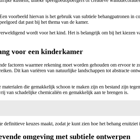
urrijke kussens, unieke speelgoedopbergers of creatieve wanddecorati
ft. Een voorbeeld hiervan is het gebruik van subtiele behangpatronen in
eelgoed dat past bij het thema van de kamer.
overweldigend wordt voor het kind. Het is belangrijk om bij het kiezen 
ehang voor een kinderkamer
nde factoren waarmee rekening moet worden gehouden om ervoor te zorgen
bereiken. Dit kan variëren van natuurlijke landschappen tot abstracte o
 materialen die gemakkelijk schoon te maken zijn en bestand zijn tegen 
vrij van schadelijke chemicaliën en gemakkelijk aan te brengen is.
je definitieve keuzes maakt, zodat je kunt zien hoe het behang eruitzie
evende omgeving met subtiele ontwerpen