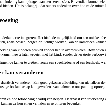
e indeling kan bijdragen aan een serene sfeer. Bovendien kunnen elem
id bieden. Het is belangrijk dat ouders nadenken over hoe ze de ruimte
evoeging
nderkamer te integreren. Het biedt de mogelijkheid om een unieke sfee
ten, zoals bossen, bergen of luchtige wolken, kan de kamer een kalmere
beelding van kinderen prikkelt zonder hen te overprikkelen. Bovendien
kamer mee te laten groeien met het kind, zonder dat er grote verbouwi
en de kamer te creëren, zoals een speelgedeelte of een leeshoek, wat b
er kan veranderen
drastisch veranderen. Een goed gekozen afbeelding kan niet alleen de 
rustige boslandschap kan gevoelens van kalmte en ontspanning oproepen
creëren en hoe fotobehang daarbij kan helpen. Daarnaast kan fotobehang
, kunnen ze hun eigen verhalen en avonturen bedenken.