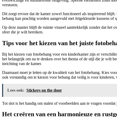
evenwichtige en stimulerende omgeving. Speelse elementen zoals kle
verstoren.
Dit zorgt ervoor dat de kamer zowel functioneel als inspirerend blij
behang kan prachtig worden aangevuld met felgekleurde kussens of sp
Op deze manier blijft de ruimte visueel aantrekkelijk zonder dat het 
sfeer die je wilt bereiken.
Tips voor het kiezen van het juiste fotob
Bij het kiezen van fotobehang voor een kinderkamer zijn er verschille
het belangrijk om na te denken over het thema of de stijl die je wilt 
inrichting van de kamer.
Daarnaast moet je letten op de kwaliteit van het fotobehang. Kies voor
ook verstandig om te kiezen voor behang dat veilig is voor kinderen, 
Lees ook:
Stickers on the door
Tot slot is het handig om stalen of voorbeelden aan te vragen voordat 
Het creëren van een harmonieuze en rustg