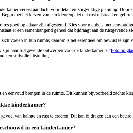
erkamer vereist aandacht voor detail en zorgvuldige planning. Door s
 Begin met het kiezen van een kleurenpalet dat rust uitstraalt en gebruik
soires goed op elkaar zijn afgestemd. Kies voor meubels met eenvoudig
staat er een samenhangend geheel dat bijdraagt aan de rustgevende sfee
 zich voelen in hun ruimte; daarom is het essentieel om bewust te zijn va
oek zijn naar rustgevende ontwerpen voor de kinderkamer is “
Foto op gla
e en stijlvolle uitstraling.
 en eenvoud brengen in de ruimte. Dit kunnen bijvoorbeeld zachte kleur
rukke kinderkamer?
voel van kalmte en rust te creëren. Dit kan bijdragen aan een betere 
beschouwd in een kinderkamer?