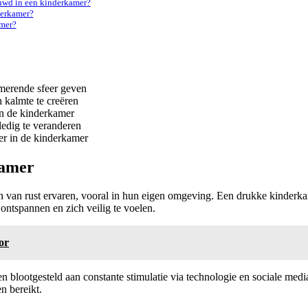
uwd in een kinderkamer?
derkamer?
amer?
merende sfeer geven
 kalmte te creëren
an de kinderkamer
ledig te veranderen
er in de kinderkamer
kamer
n van rust ervaren, vooral in hun eigen omgeving. Een drukke kinderkame
 ontspannen en zich veilig te voelen.
or
den blootgesteld aan constante stimulatie via technologie en sociale m
n bereikt.