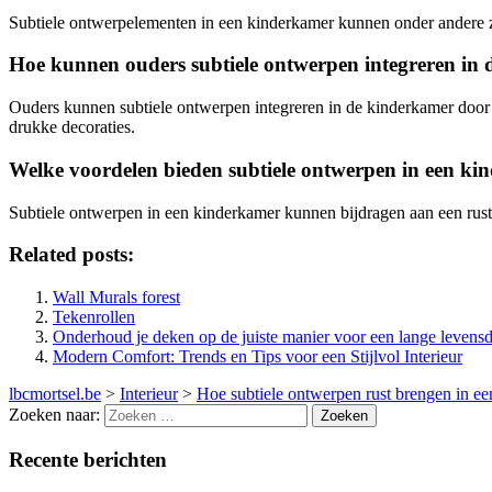
Subtiele ontwerpelementen in een kinderkamer kunnen onder andere zij
Hoe kunnen ouders subtiele ontwerpen integreren in
Ouders kunnen subtiele ontwerpen integreren in de kinderkamer door t
drukke decoraties.
Welke voordelen bieden subtiele ontwerpen in een k
Subtiele ontwerpen in een kinderkamer kunnen bijdragen aan een rust
Related posts:
Wall Murals forest
Tekenrollen
Onderhoud je deken op de juiste manier voor een lange levens
Modern Comfort: Trends en Tips voor een Stijlvol Interieur
lbcmortsel.be
>
Interieur
>
Hoe subtiele ontwerpen rust brengen in e
Zoeken naar:
Recente berichten