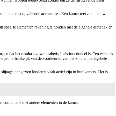
es kunnen worden toegevoegd zonder dat ze de rustgevende basis
 combinatie met opvallende accessoires. Een kamer met zachtblauw
van speelse elementen rekening te houden met de algehele esthetiek en
 dat het resultaat zowel esthetisch als functioneel is. Ten eerste is
ntwerpen, afhankelijk van de voorkeuren van het kind en de algehele
slijtage, aangezien kinderen vaak actief zijn in hun kamers. Het is
t in combinatie met andere elementen in de kamer.