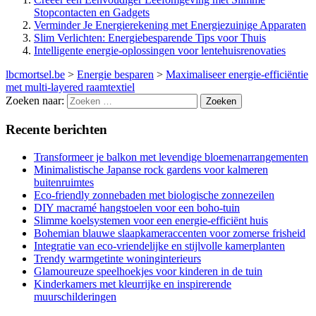
Stopcontacten en Gadgets
Verminder Je Energierekening met Energiezuinige Apparaten
Slim Verlichten: Energiebesparende Tips voor Thuis
Intelligente energie-oplossingen voor lentehuisrenovaties
lbcmortsel.be
>
Energie besparen
>
Maximaliseer energie-efficiëntie
met multi-layered raamtextiel
Zoeken naar:
Recente berichten
Transformeer je balkon met levendige bloemenarrangementen
Minimalistische Japanse rock gardens voor kalmeren
buitenruimtes
Eco-friendly zonnebaden met biologische zonnezeilen
DIY macramé hangstoelen voor een boho-tuin
Slimme koelsystemen voor een energie-efficiënt huis
Bohemian blauwe slaapkameraccenten voor zomerse frisheid
Integratie van eco-vriendelijke en stijlvolle kamerplanten
Trendy warmgetinte woninginterieurs
Glamoureuze speelhoekjes voor kinderen in de tuin
Kinderkamers met kleurrijke en inspirerende
muurschilderingen