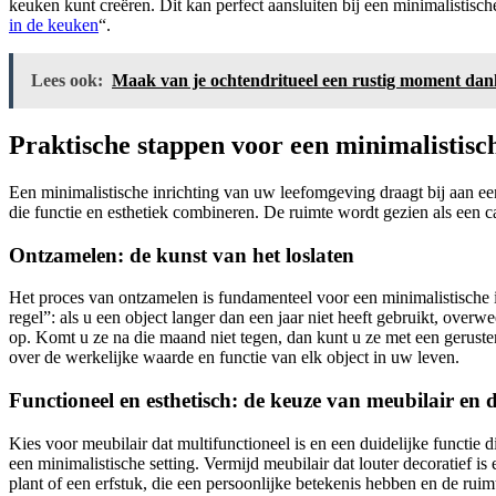
keuken kunt creëren. Dit kan perfect aansluiten bij een minimalistische
in de keuken
“.
Lees ook:
Maak van je ochtendritueel een rustig moment dank
Praktische stappen voor een minimalistisch
Een minimalistische inrichting van uw leefomgeving draagt bij aan een
die functie en esthetiek combineren. De ruimte wordt gezien als een c
Ontzamelen: de kunst van het loslaten
Het proces van ontzamelen is fundamenteel voor een minimalistische i
regel”: als u een object langer dan een jaar niet heeft gebruikt, ov
op. Komt u ze na die maand niet tegen, dan kunt u ze met een geruste
over de werkelijke waarde en functie van elk object in uw leven.
Functioneel en esthetisch: de keuze van meubilair en d
Kies voor meubilair dat multifunctioneel is en een duidelijke functie
een minimalistische setting. Vermijd meubilair dat louter decoratief i
plant of een erfstuk, die een persoonlijke betekenis hebben en de ruim