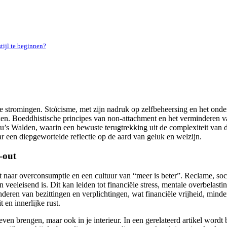
tijl te beginnen?
che stromingen. Stoïcisme, met zijn nadruk op zelfbeheersing en het on
aken. Boeddhistische principes van non-attachment en het verminderen v
’s Walden, waarin een bewuste terugtrekking uit de complexiteit van de
r een diepgewortelde reflectie op de aard van geluk en welzijn.
-out
t naar overconsumptie en een cultuur van “meer is beter”. Reclame, s
n veeleisend is. Dit kan leiden tot financiële stress, mentale overbela
eren van bezittingen en verplichtingen, wat financiële vrijheid, minder
 en innerlijke rust.
even brengen, maar ook in je interieur. In een gerelateerd artikel wordt 