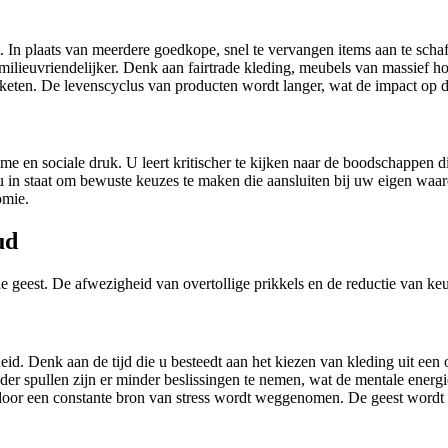
t. In plaats van meerdere goedkope, snel te vervangen items aan te scha
 milieuvriendelijker. Denk aan fairtrade kleding, meubels van massief 
keten. De levenscyclus van producten wordt langer, wat de impact op d
lame en sociale druk. U leert kritischer te kijken naar de boodschappen
t u in staat om bewuste keuzes te maken die aansluiten bij uw eigen waa
omie.
ud
 de geest. De afwezigheid van overtollige prikkels en de reductie van keu
d. Denk aan de tijd die u besteedt aan het kiezen van kleding uit een ov
der spullen zijn er minder beslissingen te nemen, wat de mentale energi
door een constante bron van stress wordt weggenomen. De geest wordt al