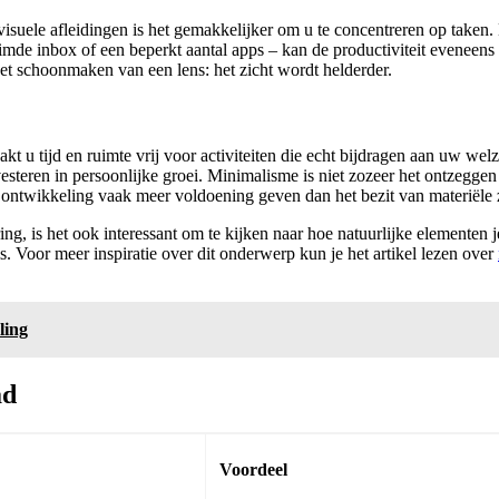
isuele afleidingen is het gemakkelijker om u te concentreren op take
mde inbox of een beperkt aantal apps – kan de productiviteit eveneens ver
het schoonmaken van een lens: het zicht wordt helderder.
t u tijd en ruimte vrij voor activiteiten die echt bijdragen aan uw welz
steren in persoonlijke groei. Minimalisme is niet zozeer het ontzeggen
ke ontwikkeling vaak meer voldoening geven dan het bezit van materiële
g, is het ook interessant om te kijken naar hoe natuurlijke elementen je
is. Voor meer inspiratie over dit onderwerp kun je het artikel lezen over
ling
ad
Voordeel