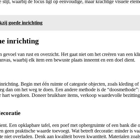
 stijl, waarbij de focus ligt op eenvoudige, maar krachtige visuele eleme
zij goede inrichting
e inrichting
 gevoel van rust en overzicht. Het gaat niet om het creëren van een kli
anvas, waarbij elk item een bewuste plaats inneemt en een doel dient.
nrichting. Begin met één ruimte of categorie objecten, zoals kleding 
erweeg dan om het weg te doen. Een andere methode is de “doosmethode”:
r hart wegdoen. Doneer bruikbare items, verkoop waardevolle bezitting
ecoratie
 dient. Een opklapbare tafel, een poef met opbergruimte of een bank die 
s en geen praktische waarde toevoegt. Wat betreft decoratie: minder is 
te niet overladen. Denk aan kwaliteit boven kwantiteit. Materialen zoals