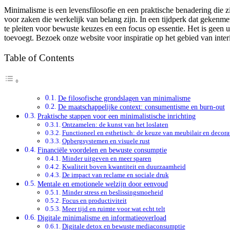
Minimalisme is een levensfilosofie en een praktische benadering die zi
voor zaken die werkelijk van belang zijn. In een tijdperk dat gekenm
te pleiten voor bewuste keuzes en een focus op essentie. Het is geen 
toevoegt. Bezoek onze website voor inspiratie op het gebied van inte
Table of Contents
De filosofische grondslagen van minimalisme
De maatschappelijke context: consumentisme en burn-out
Praktische stappen voor een minimalistische inrichting
Ontzamelen: de kunst van het loslaten
Functioneel en esthetisch: de keuze van meubilair en decora
Opbergsystemen en visuele rust
Financiële voordelen en bewuste consumptie
Minder uitgeven en meer sparen
Kwaliteit boven kwantiteit en duurzaamheid
De impact van reclame en sociale druk
Mentale en emotionele welzijn door eenvoud
Minder stress en beslissingsmoeheid
Focus en productiviteit
Meer tijd en ruimte voor wat echt telt
Digitale minimalisme en informatieoverload
Digitale detox en bewuste mediaconsumptie