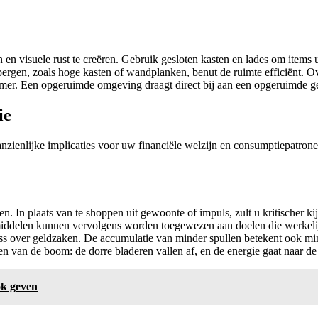
n visuele rust te creëren. Gebruik gesloten kasten en lades om items ui
pbergen, zoals hoge kasten of wandplanken, benut de ruimte efficiënt. 
amer. Een opgeruimde omgeving draagt direct bij aan een opgeruimde ge
ie
aanzienlijke implicaties voor uw financiële welzijn en consumptiepatron
. In plaats van te shoppen uit gewoonte of impuls, zult u kritischer k
iddelen kunnen vervolgens worden toegewezen aan doelen die werkelijk 
tress over geldzaken. De accumulatie van minder spullen betekent ook 
en van de boom: de dorre bladeren vallen af, en de energie gaat naar de
ok geven