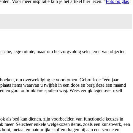
nten. Voor meer inspiratie kun je het artikel hier lezen: “
Foto op glas
nische, lege ruimte, maar om het zorgvuldig selecteren van objecten
of boeken, om overweldiging te voorkomen. Gebruik de “één jaar
 plaats items waarvan u twijfelt in een doos en berg deze een maand
en en gooi onbruikbare spullen weg. Wees eerlijk tegenover uzelf
ook als bed kan dienen, zijn voorbeelden van functionele keuzes in
vaak meer. Selecteer enkele welgekozen items, zoals een kunstwerk, een
 hout, metaal en natuurlijke stoffen dragen bij aan een serene en