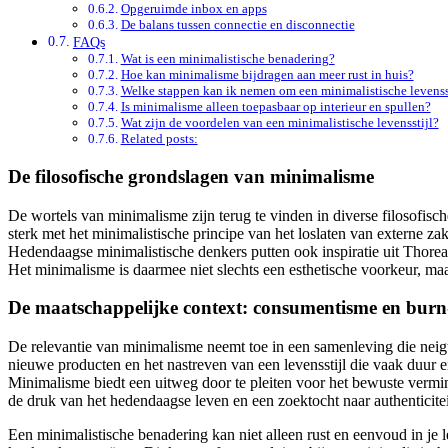
Opgeruimde inbox en apps
De balans tussen connectie en disconnectie
FAQs
Wat is een minimalistische benadering?
Hoe kan minimalisme bijdragen aan meer rust in huis?
Welke stappen kan ik nemen om een minimalistische levenss
Is minimalisme alleen toepasbaar op interieur en spullen?
Wat zijn de voordelen van een minimalistische levensstijl?
Related posts:
De filosofische grondslagen van minimalisme
De wortels van minimalisme zijn terug te vinden in diverse filosofis
sterk met het minimalistische principe van het loslaten van externe z
Hedendaagse minimalistische denkers putten ook inspiratie uit Thoreau
Het minimalisme is daarmee niet slechts een esthetische voorkeur, maa
De maatschappelijke context: consumentisme en burn
De relevantie van minimalisme neemt toe in een samenleving die neig
nieuwe producten en het nastreven van een levensstijl die vaak duur e
Minimalisme biedt een uitweg door te pleiten voor het bewuste vermind
de druk van het hedendaagse leven en een zoektocht naar authenticiteit
Een minimalistische benadering kan niet alleen rust en eenvoud in je l