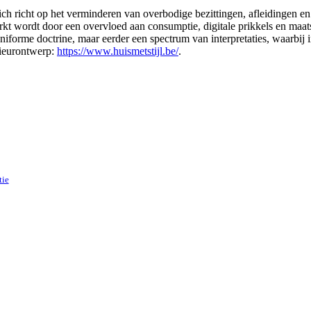
ch richt op het verminderen van overbodige bezittingen, afleidingen en v
erkt wordt door een overvloed aan consumptie, digitale prikkels en ma
uniforme doctrine, maar eerder een spectrum van interpretaties, waarbi
rieurontwerp:
https://www.huismetstijl.be/
.
tie