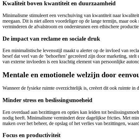
Kwaliteit boven kwantiteit en duurzaamheid
Minimalisme stimuleert een verschuiving van kwantiteit naar kwalitei
meegaan. Dit is niet alleen voordeliger op de lange termijn, maar ook
verminderen de afvalstroom en ondersteunen een ethischere productie
De impact van reclame en sociale druk
Een minimalistische levensstijl maakt u alerter op de invloed van rec
besef dat veel van de ‘behoeften’ gecreëerd zijn door marketing, stel
van externe invloeden is een krachtig element van persoonlijke auton
Mentale en emotionele welzijn door eenvo
Wanneer de fysieke ruimte overzichtelijk is, creëert dit ook ruimte in
Minder stress en beslissingsmoeheid
Een overdaad aan bezittingen en opties kan leiden tot beslissingsmoehei
nodig heeft. Minimalisme vermindert deze dagelijkse fricties. Met min
maken over het beheer, de opslag of het verlies van bezittingen, waar
Focus en productiviteit