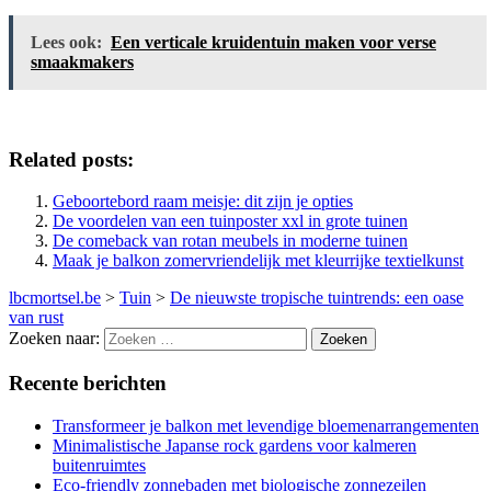
Lees ook:
Een verticale kruidentuin maken voor verse
smaakmakers
Related posts:
Geboortebord raam meisje: dit zijn je opties
De voordelen van een tuinposter xxl in grote tuinen
De comeback van rotan meubels in moderne tuinen
Maak je balkon zomervriendelijk met kleurrijke textielkunst
lbcmortsel.be
>
Tuin
>
De nieuwste tropische tuintrends: een oase
van rust
Zoeken naar:
Recente berichten
Transformeer je balkon met levendige bloemenarrangementen
Minimalistische Japanse rock gardens voor kalmeren
buitenruimtes
Eco-friendly zonnebaden met biologische zonnezeilen