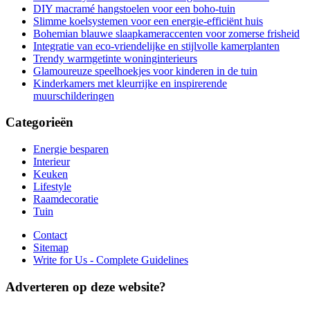
DIY macramé hangstoelen voor een boho-tuin
Slimme koelsystemen voor een energie-efficiënt huis
Bohemian blauwe slaapkameraccenten voor zomerse frisheid
Integratie van eco-vriendelijke en stijlvolle kamerplanten
Trendy warmgetinte woninginterieurs
Glamoureuze speelhoekjes voor kinderen in de tuin
Kinderkamers met kleurrijke en inspirerende
muurschilderingen
Categorieën
Energie besparen
Interieur
Keuken
Lifestyle
Raamdecoratie
Tuin
Contact
Sitemap
Write for Us - Complete Guidelines
Adverteren op deze website?