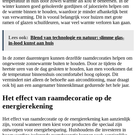
temperatuur in huis door zowel warmte als kou te beheersen. In de
winter kunnen goed geïsoleerde gordijnen of jaloezieën helpen om
de warmte binnen te houden, waardoor je minder afhankelijk bent
van verwarming. Dit is vooral belangrijk voor huizen met grote
ramen of glazen schuifdeuren, waar veel warmte verloren kan gaan.
Lees ook:
Blend van technologie en natuur: slimme glas-
in-lood kunst aan huis
In de zomer daarentegen kunnen dezelfde raamdecoraties helpen om
ongewenste zonnewarmte buiten te houden. Door ze tijdens de
heetste uren van de dag gesloten te houden, kan men voorkomen dat
de temperatuur binnenshuis oncomfortabel hoog oploopt. Dit
vermindert niet alleen de behoefte aan airconditioning, maar draagt
ook bij aan een aangenamer binnenklimaat gedurende het hele jaar.
Het effect van raamdecoratie op de
energierekening
Het effect van raamdecoratie op de energierekening kan aanzienlijk
zijn, vooral wanneer men kiest voor producten die speciaal zijn
ontworpen voor energiebesparing. Huishoudens die investeren in