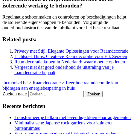
isolerende werking te behouden?
Regelmatig schoonmaken en controleren op beschadigingen helpt
de isolerende eigenschappen te behouden. Volg altijd de
onderhoudsinstructies van de fabrikant voor het beste resultaat.
Related posts:
Privacy met Stijl: Elegante Oplossingen voor Raamdecoratie
Lichtspel Thuis: Creatieve Raamdecoratie voor Elk Seizoen
Raamdecoratie kopen in Nederland: waar moet je op letten
Vergeet niet dat goed onderhoud de uitstraling van je
raamdecoratie bepaalt
lbcmortsel.be
>
Raamdecoratie
>
Leer hoe raamdecoratie kan
bijdragen aan energiebesparing in huis
Zoeken naar:
Recente berichten
Transformeer je balkon met levendige bloemenarrangementen
Minimalistische Japanse rock gardens voor kalmeren
buitenruimtes
Eco-friendly zonnebaden met biologische zonnezeilen