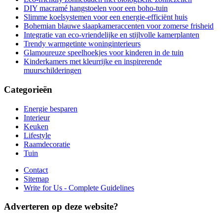
DIY macramé hangstoelen voor een boho-tuin
Slimme koelsystemen voor een energie-efficiënt huis
Bohemian blauwe slaapkameraccenten voor zomerse frisheid
Integratie van eco-vriendelijke en stijlvolle kamerplanten
Trendy warmgetinte woninginterieurs
Glamoureuze speelhoekjes voor kinderen in de tuin
Kinderkamers met kleurrijke en inspirerende
muurschilderingen
Categorieën
Energie besparen
Interieur
Keuken
Lifestyle
Raamdecoratie
Tuin
Contact
Sitemap
Write for Us - Complete Guidelines
Adverteren op deze website?