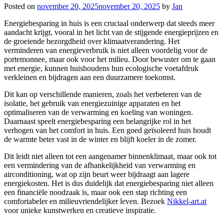
Posted on
november 20, 2025
november 20, 2025
by
Jan
Energiebesparing in huis is een cruciaal onderwerp dat steeds meer
aandacht krijgt, vooral in het licht van de stijgende energieprijzen en
de groeiende bezorgdheid over klimaatverandering. Het
verminderen van energieverbruik is niet alleen voordelig voor de
portemonnee, maar ook voor het milieu. Door bewuster om te gaan
met energie, kunnen huishoudens hun ecologische voetafdruk
verkleinen en bijdragen aan een duurzamere toekomst.
Dit kan op verschillende manieren, zoals het verbeteren van de
isolatie, het gebruik van energiezuinige apparaten en het
optimaliseren van de verwarming en koeling van woningen.
Daarnaast speelt energiebesparing een belangrijke rol in het
verhogen van het comfort in huis. Een goed geïsoleerd huis houdt
de warmte beter vast in de winter en blijft koeler in de zomer.
Dit leidt niet alleen tot een aangenamer binnenklimaat, maar ook tot
een vermindering van de afhankelijkheid van verwarming en
airconditioning, wat op zijn beurt weer bijdraagt aan lagere
energiekosten. Het is dus duidelijk dat energiebesparing niet alleen
een financiële noodzaak is, maar ook een stap richting een
comfortabeler en milieuvriendelijker leven. Bezoek
Nikkel-art.at
voor unieke kunstwerken en creatieve inspiratie.