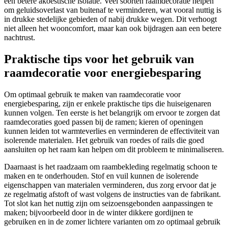
een betere akoestische isolatie. Veel soorten raamdecoratie helpen
om geluidsoverlast van buitenaf te verminderen, wat vooral nuttig is
in drukke stedelijke gebieden of nabij drukke wegen. Dit verhoogt
niet alleen het wooncomfort, maar kan ook bijdragen aan een betere
nachtrust.
Praktische tips voor het gebruik van
raamdecoratie voor energiebesparing
Om optimaal gebruik te maken van raamdecoratie voor
energiebesparing, zijn er enkele praktische tips die huiseigenaren
kunnen volgen. Ten eerste is het belangrijk om ervoor te zorgen dat
raamdecoraties goed passen bij de ramen; kieren of openingen
kunnen leiden tot warmteverlies en verminderen de effectiviteit van
isolerende materialen. Het gebruik van roedes of rails die goed
aansluiten op het raam kan helpen om dit probleem te minimaliseren.
Daarnaast is het raadzaam om raambekleding regelmatig schoon te
maken en te onderhouden. Stof en vuil kunnen de isolerende
eigenschappen van materialen verminderen, dus zorg ervoor dat je
ze regelmatig afstoft of wast volgens de instructies van de fabrikant.
Tot slot kan het nuttig zijn om seizoensgebonden aanpassingen te
maken; bijvoorbeeld door in de winter dikkere gordijnen te
gebruiken en in de zomer lichtere varianten om zo optimaal gebruik