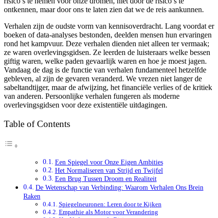
risico’s te nemen voor onze dromen, niet door de risico’s te
ontkennen, maar door ons te laten zien dat we de reis aankunnen.
Verhalen zijn de oudste vorm van kennisoverdracht. Lang voordat er
boeken of data-analyses bestonden, deelden mensen hun ervaringen
rond het kampvuur. Deze verhalen dienden niet alleen ter vermaak;
ze waren overlevingsgidsen. Ze leerden de luisteraars welke bessen
giftig waren, welke paden gevaarlijk waren en hoe je moest jagen.
Vandaag de dag is de functie van verhalen fundamenteel hetzelfde
gebleven, al zijn de gevaren veranderd. We vrezen niet langer de
sabeltandtijger, maar de afwijzing, het financiële verlies of de kritiek
van anderen. Persoonlijke verhalen fungeren als moderne
overlevingsgidsen voor deze existentiële uitdagingen.
Table of Contents
Een Spiegel voor Onze Eigen Ambities
Het Normaliseren van Strijd en Twijfel
Een Brug Tussen Droom en Realiteit
De Wetenschap van Verbinding: Waarom Verhalen Ons Brein
Raken
Spiegelneuronen: Leren door te Kijken
Empathie als Motor voor Verandering