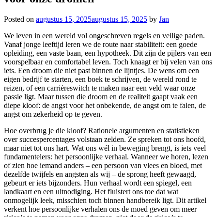
Posted on
augustus 15, 2025
augustus 15, 2025
by
Jan
We leven in een wereld vol ongeschreven regels en veilige paden.
Vanaf jonge leeftijd leren we de route naar stabiliteit: een goede
opleiding, een vaste baan, een hypotheek. Dit zijn de pijlers van een
voorspelbaar en comfortabel leven. Toch knaagt er bij velen van ons
iets. Een droom die niet past binnen de lijntjes. De wens om een
eigen bedrijf te starten, een boek te schrijven, de wereld rond te
reizen, of een carrièreswitch te maken naar een veld waar onze
passie ligt. Maar tussen die droom en de realiteit gaapt vaak een
diepe kloof: de angst voor het onbekende, de angst om te falen, de
angst om zekerheid op te geven.
Hoe overbrug je die kloof? Rationele argumenten en statistieken
over succespercentages volstaan zelden. Ze spreken tot ons hoofd,
maar niet tot ons hart. Wat ons wél in beweging brengt, is iets veel
fundamentelers: het persoonlijke verhaal. Wanneer we horen, lezen
of zien hoe iemand anders – een persoon van vlees en bloed, met
dezelfde twijfels en angsten als wij – de sprong heeft gewaagd,
gebeurt er iets bijzonders. Hun verhaal wordt een spiegel, een
landkaart en een uitnodiging. Het fluistert ons toe dat wat
onmogelijk leek, misschien toch binnen handbereik ligt. Dit artikel
verkent hoe persoonlijke verhalen ons de moed geven om meer