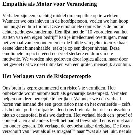
Empathie als Motor voor Verandering
Verhalen zijn een krachtig middel om empathie op te wekken.
Wanneer we ons inleven in de hoofdpersoon, voelen we hun hoop,
hun angst en hun triomf. Deze emotionele connectie is de motor
achter gedragsverandering. Een lijst met de “10 voordelen van het
starten van een eigen bedrijf” kan je intellectueel overtuigen, maar
het verhaal van een ondernemer die huilde van geluk toen ze haar
eerste klant binnenhaalde, raakt je op een dieper niveau. Deze
emotionele impact creëert een veel sterkere en duurzamere
motivatie. We worden niet gedreven door logica alleen, maar door
het gevoel dat we deel uitmaken van een groter, menselijk avontuur.
Het Verlagen van de Risicoperceptie
Ons brein is geprogrammeerd om risico’s te vermijden. Het
onbekende wordt automatisch als gevaarlijk bestempeld. Verhalen
helpen om deze perceptie te herijken. Wanneer we een verhaal
horen van iemand die een groot risico nam en het overleefde – zelfs
als het niet perfect uitpakte – leert ons brein dat het risico misschien
niet zo catastrofaal is als we dachten. Het verhaal biedt een ‘proof of
concept’. Iemand anders heeft het pad al bewandeld en is er niet aan
ten onder gegaan. Dit verlaagt de gevoelsmatige dreiging. De focus
verschuift van “wat als alles misgaat?” naar “wat als het lukt, net als