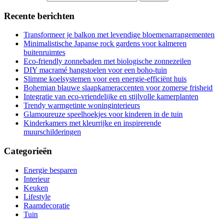
Recente berichten
Transformeer je balkon met levendige bloemenarrangementen
Minimalistische Japanse rock gardens voor kalmeren
buitenruimtes
Eco-friendly zonnebaden met biologische zonnezeilen
DIY macramé hangstoelen voor een boho-tuin
Slimme koelsystemen voor een energie-efficiënt huis
Bohemian blauwe slaapkameraccenten voor zomerse frisheid
Integratie van eco-vriendelijke en stijlvolle kamerplanten
Trendy warmgetinte woninginterieurs
Glamoureuze speelhoekjes voor kinderen in de tuin
Kinderkamers met kleurrijke en inspirerende
muurschilderingen
Categorieën
Energie besparen
Interieur
Keuken
Lifestyle
Raamdecoratie
Tuin