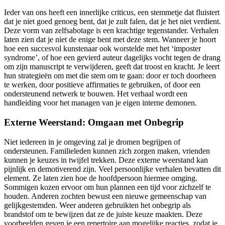
Ieder van ons heeft een innerlijke criticus, een stemmetje dat fluistert
dat je niet goed genoeg bent, dat je zult falen, dat je het niet verdient.
Deze vorm van zelfsabotage is een krachtige tegenstander. Verhalen
laten zien dat je niet de enige bent met deze stem. Wanneer je hoort
hoe een succesvol kunstenaar ook worstelde met het ‘imposter
syndrome’, of hoe een gevierd auteur dagelijks vocht tegen de drang
om zijn manuscript te verwijderen, geeft dat troost en kracht. Je leert
hun strategieën om met die stem om te gaan: door er toch doorheen
te werken, door positieve affirmaties te gebruiken, of door een
ondersteunend netwerk te bouwen. Het verhaal wordt een
handleiding voor het managen van je eigen interne demonen.
Externe Weerstand: Omgaan met Onbegrip
Niet iedereen in je omgeving zal je dromen begrijpen of
ondersteunen. Familieleden kunnen zich zorgen maken, vrienden
kunnen je keuzes in twijfel trekken. Deze externe weerstand kan
pijnlijk en demotiverend zijn. Veel persoonlijke verhalen bevatten dit
element. Ze laten zien hoe de hoofdpersoon hiermee omging.
Sommigen kozen ervoor om hun plannen een tijd voor zichzelf te
houden. Anderen zochten bewust een nieuwe gemeenschap van
gelijkgestemden. Weer anderen gebruikten het onbegrip als
brandstof om te bewijzen dat ze de juiste keuze maakten. Deze
voorbeelden geven je een repertoire aan mogelijke reacties, zodat je