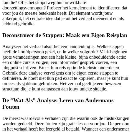
familie? Of is het simpelweg hun onwrikbare
doorzettingsvermogen? Probeer het kernelement te identificeren dat
voor jou de meeste betekenis heeft. Dit element wordt jouw
ankerpunt, het centrale idee dat je uit het verhaal meeneemt en als
leidraad gebruikt.
Deconstrueer de Stappen: Maak een Eigen Reisplan
Analyseer het verhaal alsof het een handleiding is. Welke stappen
heeft de hoofdpersoon gezet, en in welke volgorde? Vaak beginnen
grote veranderingen met een hele kleine, bijna onbeduidende actie:
een online cursus volgen, een informatief gesprek voeren, een
blogpost schrijven. Breek hun reis op in de kleinste onderdelen.
Gebruik deze analyse vervolgens om je eigen eerste stappen te
definiëren. Je hoeft niet hun pad exact te kopiëren, maar je kunt hun
proces als sjabloon gebruiken. Het verhaal geeft je een bewezen
structuur, die je kunt aanpassen aan jouw unieke situatie.
De “Wat-Als” Analyse: Leren van Andermans
Fouten
De meest waardevolle verhalen zijn die waarin ook de mislukkingen
worden gedeeld. Deze fouten zijn gratis lessen voor jou. De persoon
in het verhaal heeft het leergeld al betaald. Wanneer een ondernemer