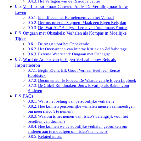
Het Verlagen van de Risicoperceptie
Van Inspiratie naar Concrete Actie: De Vertaling naar Jouw
Leven
Identificeer het Kernelement van het Verhaal
Deconstrueer de Stappen: Maak een Eigen Reisplan
De “Wat-Als” Analyse: Leren van Andermans Fouten
Omgaan met Obstakels: Verhalen als Kompas in Moeilijke
Tijden
De Angst voor het Onbekende
Het Overwinnen van Interne Kritiek en Zelfsabotage
Externe Weerstand: Omgaan met Onbegrip
Word de Auteur van je Eigen Verhaal: Jouw Reis als
Inspiratiebron
Begin Klein: Elk Groot Verhaal Heeft een Eerste
Hoofdstuk
Documenteer Je Proces: De Waarde van je Eigen Logboek
De Cirkel Rondmaken: Jouw Ervaring als Baken voor
Anderen
FAQs
Wat is het belang van persoonlijke verhalen?
Hoe kunnen persoonlijke verhalen mensen aanmoedigen
om meer risico’s te nemen?
Waarom is het nemen van risico’s belangrijk voor het
bereiken van dromen?
Hoe kunnen we persoonlijke verhalen gebruiken om
anderen aan te moedigen om risico’s te nemen?
Related posts: