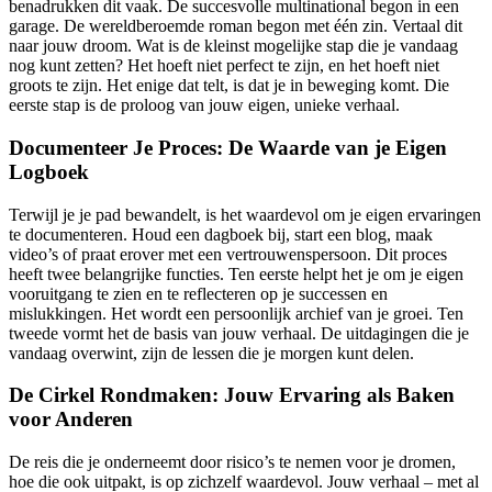
benadrukken dit vaak. De succesvolle multinational begon in een
garage. De wereldberoemde roman begon met één zin. Vertaal dit
naar jouw droom. Wat is de kleinst mogelijke stap die je vandaag
nog kunt zetten? Het hoeft niet perfect te zijn, en het hoeft niet
groots te zijn. Het enige dat telt, is dat je in beweging komt. Die
eerste stap is de proloog van jouw eigen, unieke verhaal.
Documenteer Je Proces: De Waarde van je Eigen
Logboek
Terwijl je je pad bewandelt, is het waardevol om je eigen ervaringen
te documenteren. Houd een dagboek bij, start een blog, maak
video’s of praat erover met een vertrouwenspersoon. Dit proces
heeft twee belangrijke functies. Ten eerste helpt het je om je eigen
vooruitgang te zien en te reflecteren op je successen en
mislukkingen. Het wordt een persoonlijk archief van je groei. Ten
tweede vormt het de basis van jouw verhaal. De uitdagingen die je
vandaag overwint, zijn de lessen die je morgen kunt delen.
De Cirkel Rondmaken: Jouw Ervaring als Baken
voor Anderen
De reis die je onderneemt door risico’s te nemen voor je dromen,
hoe die ook uitpakt, is op zichzelf waardevol. Jouw verhaal – met al