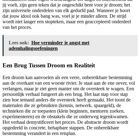
jij voelt, zijn geen teken dat je ongeschikt bent voor je droom; het
zijn universele onderdelen van elk gedurfd pad. Wanneer je hoort
dat jouw idool ook bang was, voel je je minder alleen. De strijd
wordt niet langer een stopteken, maar een geaccepteerd onderdeel
van het proces.
Lees ook:
Hoe verminder je angst met
ademhalingsoefeningen
Een Brug Tussen Droom en Realiteit
Een droom kan aanvoelen als een verre, onbereikbare bestemming
aan de overkant van een woeste rivier. Je staat aan de ene oever, vol
verlangen, maar je ziet geen manier om de oversteek te wagen. Een
persoonlijk verhaal fungeert als een brug. Het laat stap voor stap
zien hoe iemand anders die oversteek heeft gemaakt. Het toont de
materialen die ze gebruikten (kennis, netwerk, spaargeld), de
technieken die ze toepasten (klein beginnen, mentoren zoeken,
experimenteren) en de obstakels die ze onderweg tegenkwamen.
Het verhaal demystificeert het proces. De abstracte droom wordt
opgedeeld in concrete, behapbare stappen. De onbereikbare
bestemming verandert in een reisplan.