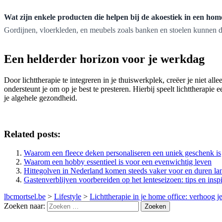
Wat zijn enkele producten die helpen bij de akoestiek in een home
Gordijnen, vloerkleden, en meubels zoals banken en stoelen kunnen de
Een helderder horizon voor je werkdag
Door lichttherapie te integreren in je thuiswerkplek, creëer je niet 
ondersteunt je om op je best te presteren. Hierbij speelt lichttherapie
je algehele gezondheid.
Related posts:
Waarom een fleece deken personaliseren een uniek geschenk is
Waarom een hobby essentieel is voor een evenwichtig leven
Hittegolven in Nederland komen steeds vaker voor en duren la
Gastenverblijven voorbereiden op het lenteseizoen: tips en inspi
lbcmortsel.be
>
Lifestyle
>
Lichttherapie in je home office: verhoog j
Zoeken naar: