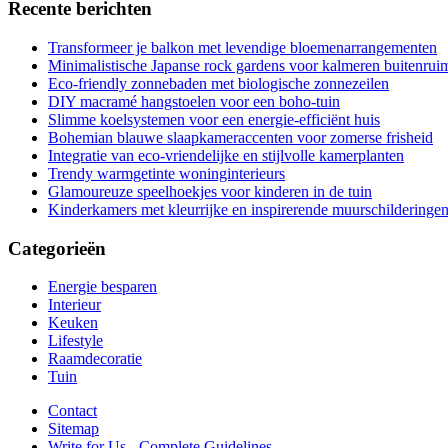
Recente berichten
Transformeer je balkon met levendige bloemenarrangementen
Minimalistische Japanse rock gardens voor kalmeren buitenrui
Eco-friendly zonnebaden met biologische zonnezeilen
DIY macramé hangstoelen voor een boho-tuin
Slimme koelsystemen voor een energie-efficiënt huis
Bohemian blauwe slaapkameraccenten voor zomerse frisheid
Integratie van eco-vriendelijke en stijlvolle kamerplanten
Trendy warmgetinte woninginterieurs
Glamoureuze speelhoekjes voor kinderen in de tuin
Kinderkamers met kleurrijke en inspirerende muurschilderinge
Categorieën
Energie besparen
Interieur
Keuken
Lifestyle
Raamdecoratie
Tuin
Contact
Sitemap
Write for Us - Complete Guidelines