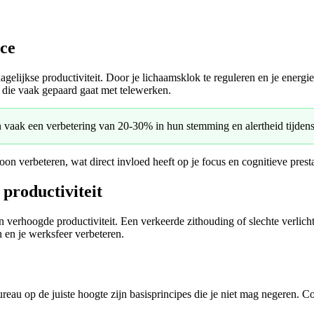
ice
e dagelijkse productiviteit. Door je lichaamsklok te reguleren en je energ
 die vaak gepaard gaat met telewerken.
n vaak een verbetering van 20-30% in hun stemming en alertheid tijden
roon verbeteren, wat direct invloed heeft op je focus en cognitieve pres
productiviteit
 verhoogde productiviteit. Een verkeerde zithouding of slechte verlicht
en en je werksfeer verbeteren.
eau op de juiste hoogte zijn basisprincipes die je niet mag negeren. Co