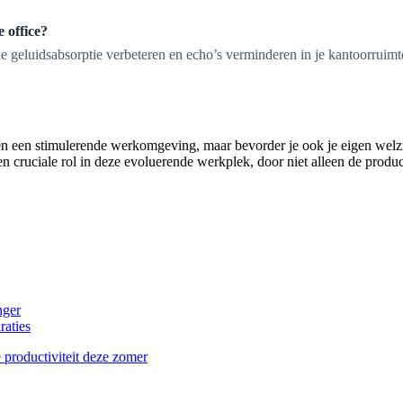
 office?
 geluidsabsorptie verbeteren en echo’s verminderen in je kantoorruimt
alleen een stimulerende werkomgeving, maar bevorder je ook je eigen wel
 een cruciale rol in deze evoluerende werkplek, door niet alleen de prod
nger
raties
e productiviteit deze zomer