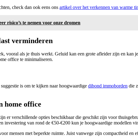
richten, check dan ook eens ons
artikel over het verkennen van warme ti
eer risico’s te nemen voor onze dromen
last verminderen
, vooral als je thuis werkt. Geluid kan een grote afleider zijn en kan j
me office te minimaliseren.
 suggestie is om te kijken naar hoogwaardige
dibond immoborden
die z
n home office
n er verschillende opties beschikbaar die geschikt zijn voor thuisgebru
 een investering van rond de €50-€200 kun je hoogwaardige modellen vi
voor mensen met beperkte ruimte. Juist vanwege zijn compactheid en effic