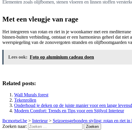
Elementen zoals olijfbomen, stenen vloeren en linnen stoffen verster
Met een vleugje van rage
Het integreren van rotan en riet in je woonkamer met een mediterrane f
binnen-buiten verbinding, ontstaat er een harmonieus geheel dat niet 
weerspiegeling van de zonovergoten stranden en olijfboomgaarden v
Lees ook:
Foto op aluminium cadeau doen
Related posts:
Wall Murals forest
Tekenrollen
Onderhoud je deken op de juiste manier voor een lange levens
Modern Comfort: Trends en Tips voor een Stijlvol Interieur
lbcmortsel.be
>
Interieur
>
Seizoensgebonden styling: rotan en riet 
Zoeken naar: