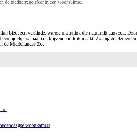
ken de mediterrane sfeer in een woonruimte.
lair biedt een verfijnde, warme uitstraling die natuurlijk aanvoelt. Doo
alleen tijdelijk is maar een blijvende indruk maakt. Zolang de element
an de Middellandse Zee.
duur
in hedendaagse woonkamers