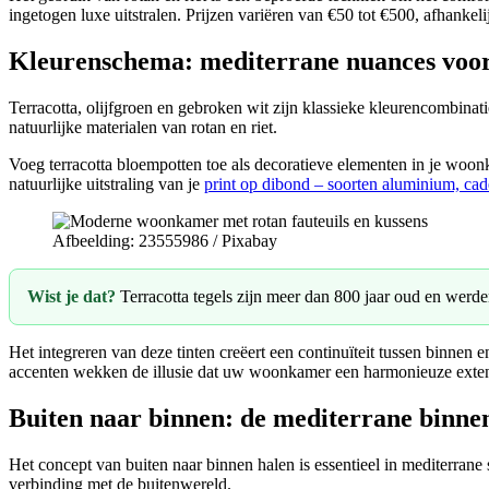
ingetogen luxe uitstralen. Prijzen variëren van €50 tot €500, afhankeli
Kleurenschema: mediterrane nuances voor
Terracotta, olijfgroen en gebroken wit zijn klassieke kleurencombinat
natuurlijke materialen van rotan en riet.
Voeg terracotta bloempotten toe als decoratieve elementen in je woonk
natuurlijke uitstraling van je
print op dibond – soorten aluminium, ca
Afbeelding: 23555986 / Pixabay
Wist je dat?
Terracotta tegels zijn meer dan 800 jaar oud en werde
Het integreren van deze tinten creëert een continuïteit tussen binnen
accenten wekken de illusie dat uw woonkamer een harmonieuze extens
Buiten naar binnen: de mediterrane binnen-
Het concept van buiten naar binnen halen is essentieel in mediterrane s
verbinding met de buitenwereld.