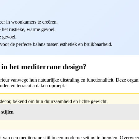
feer in woonkamers te creëren.
je het rustieke, warme gevoel.
e gevoel.
voor de perfecte balans tussen esthetiek en bruikbaarheid.
in het mediterrane design?
terieur vanwege hun natuurlijke uitstraling en functionaliteit. Deze org
den en terracotta daken oproept.
en decor, bekend om hun duurzaamheid en lichte gewicht.
stijlen
t van een mediterrane stijl in een moderne setting te brengen. Overwee