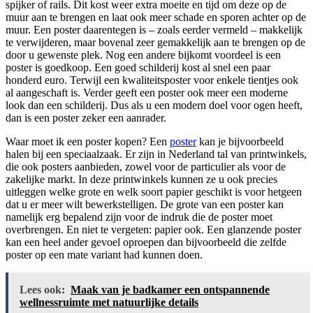
spijker of rails. Dit kost weer extra moeite en tijd om deze op de
muur aan te brengen en laat ook meer schade en sporen achter op de
muur. Een poster daarentegen is – zoals eerder vermeld – makkelijk
te verwijderen, maar bovenal zeer gemakkelijk aan te brengen op de
door u gewenste plek. Nog een andere bijkomt voordeel is een
poster is goedkoop. Een goed schilderij kost al snel een paar
honderd euro. Terwijl een kwaliteitsposter voor enkele tientjes ook
al aangeschaft is. Verder geeft een poster ook meer een moderne
look dan een schilderij. Dus als u een modern doel voor ogen heeft,
dan is een poster zeker een aanrader.
Waar moet ik een poster kopen? Een
poster
kan je bijvoorbeeld
halen bij een speciaalzaak. Er zijn in Nederland tal van printwinkels,
die ook posters aanbieden, zowel voor de particulier als voor de
zakelijke markt. In deze printwinkels kunnen ze u ook precies
uitleggen welke grote en welk soort papier geschikt is voor hetgeen
dat u er meer wilt bewerkstelligen. De grote van een poster kan
namelijk erg bepalend zijn voor de indruk die de poster moet
overbrengen. En niet te vergeten: papier ook. Een glanzende poster
kan een heel ander gevoel oproepen dan bijvoorbeeld die zelfde
poster op een mate variant had kunnen doen.
Lees ook:
Maak van je badkamer een ontspannende
wellnessruimte met natuurlijke details