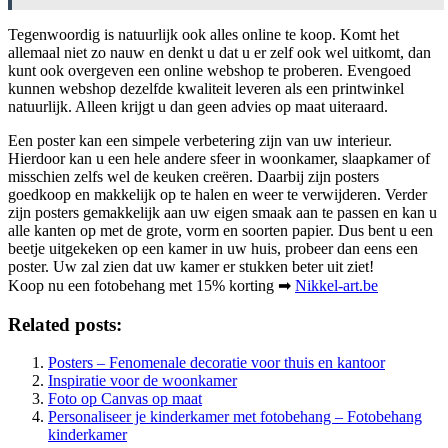
Tegenwoordig is natuurlijk ook alles online te koop. Komt het
allemaal niet zo nauw en denkt u dat u er zelf ook wel uitkomt, dan
kunt ook overgeven een online webshop te proberen. Evengoed
kunnen webshop dezelfde kwaliteit leveren als een printwinkel
natuurlijk. Alleen krijgt u dan geen advies op maat uiteraard.
Een poster kan een simpele verbetering zijn van uw interieur.
Hierdoor kan u een hele andere sfeer in woonkamer, slaapkamer of
misschien zelfs wel de keuken creëren. Daarbij zijn posters
goedkoop en makkelijk op te halen en weer te verwijderen. Verder
zijn posters gemakkelijk aan uw eigen smaak aan te passen en kan u
alle kanten op met de grote, vorm en soorten papier. Dus bent u een
beetje uitgekeken op een kamer in uw huis, probeer dan eens een
poster. Uw zal zien dat uw kamer er stukken beter uit ziet!
Koop nu een fotobehang met 15% korting ➡
Nikkel-art.be
Related posts:
Posters – Fenomenale decoratie voor thuis en kantoor
Inspiratie voor de woonkamer
Foto op Canvas op maat
Personaliseer je kinderkamer met fotobehang – Fotobehang
kinderkamer