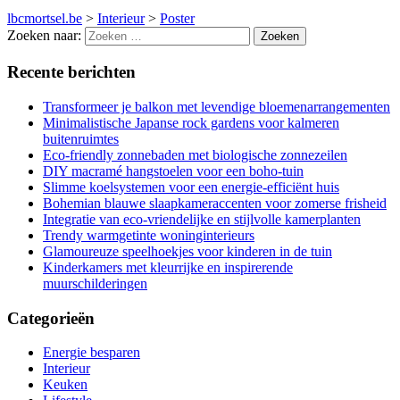
lbcmortsel.be
>
Interieur
>
Poster
Zoeken naar:
Recente berichten
Transformeer je balkon met levendige bloemenarrangementen
Minimalistische Japanse rock gardens voor kalmeren
buitenruimtes
Eco-friendly zonnebaden met biologische zonnezeilen
DIY macramé hangstoelen voor een boho-tuin
Slimme koelsystemen voor een energie-efficiënt huis
Bohemian blauwe slaapkameraccenten voor zomerse frisheid
Integratie van eco-vriendelijke en stijlvolle kamerplanten
Trendy warmgetinte woninginterieurs
Glamoureuze speelhoekjes voor kinderen in de tuin
Kinderkamers met kleurrijke en inspirerende
muurschilderingen
Categorieën
Energie besparen
Interieur
Keuken