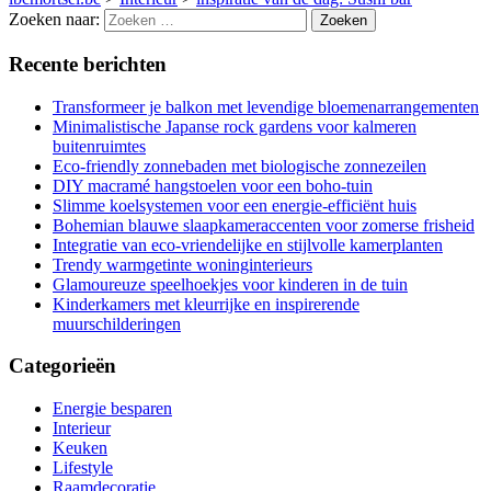
Zoeken naar:
Recente berichten
Transformeer je balkon met levendige bloemenarrangementen
Minimalistische Japanse rock gardens voor kalmeren
buitenruimtes
Eco-friendly zonnebaden met biologische zonnezeilen
DIY macramé hangstoelen voor een boho-tuin
Slimme koelsystemen voor een energie-efficiënt huis
Bohemian blauwe slaapkameraccenten voor zomerse frisheid
Integratie van eco-vriendelijke en stijlvolle kamerplanten
Trendy warmgetinte woninginterieurs
Glamoureuze speelhoekjes voor kinderen in de tuin
Kinderkamers met kleurrijke en inspirerende
muurschilderingen
Categorieën
Energie besparen
Interieur
Keuken
Lifestyle
Raamdecoratie