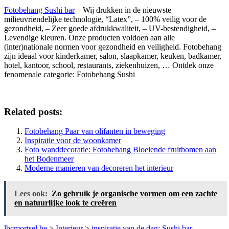
Fotobehang Sushi bar
– Wij drukken in de nieuwste
milieuvriendelijke technologie, “Latex”, – 100% veilig voor de
gezondheid, – Zeer goede afdrukkwaliteit, – UV-bestendigheid, –
Levendige kleuren. Onze producten voldoen aan alle
(inter)nationale normen voor gezondheid en veiligheid. Fotobehang
zijn ideaal voor kinderkamer, salon, slaapkamer, keuken, badkamer,
hotel, kantoor, school, restaurants, ziekenhuizen, … Ontdek onze
fenomenale categorie: Fotobehang Sushi
Related posts:
Fotobehang Paar van olifanten in beweging
Inspiratie voor de woonkamer
Foto wanddecoratie: Fotobehang Bloeiende fruitbomen aan
het Bodenmeer
Moderne manieren van decoreren het interieur
Lees ook:
Zo gebruik je organische vormen om een zachte
en natuurlijke look te creëren
lbcmortsel.be
>
Interieur
>
inspiratie van de dag: Sushi bar