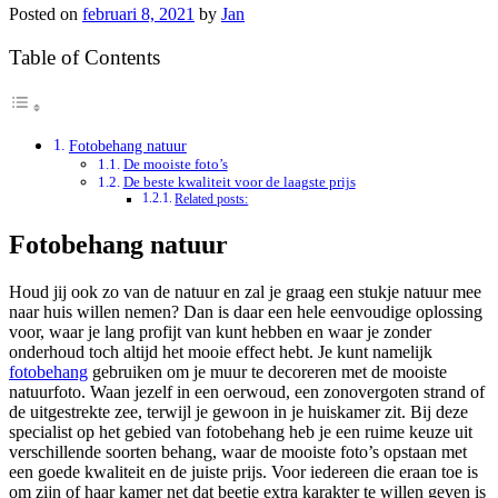
Posted on
februari 8, 2021
by
Jan
Table of Contents
Fotobehang natuur
De mooiste foto’s
De beste kwaliteit voor de laagste prijs
Related posts:
Fotobehang natuur
Houd jij ook zo van de natuur en zal je graag een stukje natuur mee
naar huis willen nemen? Dan is daar een hele eenvoudige oplossing
voor, waar je lang profijt van kunt hebben en waar je zonder
onderhoud toch altijd het mooie effect hebt. Je kunt namelijk
fotobehang
gebruiken om je muur te decoreren met de mooiste
natuurfoto. Waan jezelf in een oerwoud, een zonovergoten strand of
de uitgestrekte zee, terwijl je gewoon in je huiskamer zit. Bij deze
specialist op het gebied van fotobehang heb je een ruime keuze uit
verschillende soorten behang, waar de mooiste foto’s opstaan met
een goede kwaliteit en de juiste prijs. Voor iedereen die eraan toe is
om zijn of haar kamer net dat beetje extra karakter te willen geven is