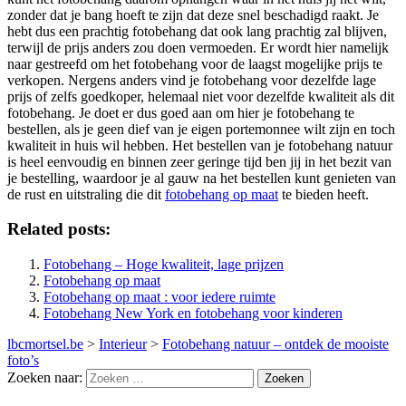
zonder dat je bang hoeft te zijn dat deze snel beschadigd raakt. Je
hebt dus een prachtig fotobehang dat ook lang prachtig zal blijven,
terwijl de prijs anders zou doen vermoeden. Er wordt hier namelijk
naar gestreefd om het fotobehang voor de laagst mogelijke prijs te
verkopen. Nergens anders vind je fotobehang voor dezelfde lage
prijs of zelfs goedkoper, helemaal niet voor dezelfde kwaliteit als dit
fotobehang. Je doet er dus goed aan om hier je fotobehang te
bestellen, als je geen dief van je eigen portemonnee wilt zijn en toch
kwaliteit in huis wil hebben. Het bestellen van je fotobehang natuur
is heel eenvoudig en binnen zeer geringe tijd ben jij in het bezit van
je bestelling, waardoor je al gauw na het bestellen kunt genieten van
de rust en uitstraling die dit
fotobehang op maat
te bieden heeft.
Related posts:
Fotobehang – Hoge kwaliteit, lage prijzen
Fotobehang op maat
Fotobehang op maat : voor iedere ruimte
Fotobehang New York en fotobehang voor kinderen
lbcmortsel.be
>
Interieur
>
Fotobehang natuur – ontdek de mooiste
foto’s
Zoeken naar: