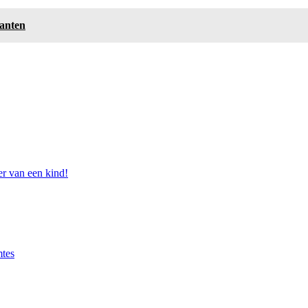
lanten
r van een kind!
mtes