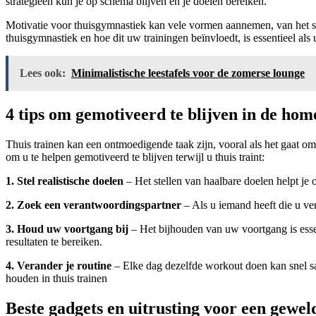
strategieën kun je op schema blijven en je doelen bereiken.
Motivatie voor thuisgymnastiek kan vele vormen aannemen, van het st
thuisgymnastiek en hoe dit uw trainingen beïnvloedt, is essentieel als 
Lees ook:
Minimalistische leestafels voor de zomerse lounge
4 tips om gemotiveerd te blijven in de ho
Thuis trainen kan een ontmoedigende taak zijn, vooral als het gaat om
om u te helpen gemotiveerd te blijven terwijl u thuis traint:
1. Stel realistische doelen
– Het stellen van haalbare doelen helpt je 
2. Zoek een verantwoordingspartner
– Als u iemand heeft die u ve
3. Houd uw voortgang bij
– Het bijhouden van uw voortgang is esse
resultaten te bereiken.
4. Verander je routine
– Elke dag dezelfde workout doen kan snel sa
houden in thuis trainen
Beste gadgets en uitrusting voor een gewel