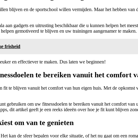
len blijven en de sportschool willen vermijden. Maar het hebben van de 
ala aan gadgets en uitrusting beschikbaar die u kunnen helpen het meeste
 helpen gemotiveerd te blijven en uw trainingen aangenamer te maken.
 frisheid
leuker en effectiever te maken. Dus laten we beginnen!
tnessdoelen te bereiken vanuit het comfort 
t te blijven vanuit het comfort van hun eigen huis. Met de opkomst van
u kunt gebruiken om uw fitnessdoelen te bereiken vanuit het comfort van
ps, dit artikel geeft je een reeks ideeën over hoe je fit kunt blijven zo
kiest om van te genieten
Het kan de sfeer bepalen voor elke situatie, of het nu gaat om een rom