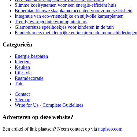
Slimme koelsystemen voor een energie-efficiënt huis
Bohemian blauwe slaapkameraccenten voor zomerse frisheid
Integratie van eco-vriendelijke en stijlvolle kamerplanten
Trendy warmgetinte woninginterieurs
Glamoureuze speelhoekjes voor kinderen in de tuin
Kinderkamers met kleurrijke en inspirerende muurschilderinge
Categorieën
Energie besparen
Interieur
Keuken
Lifestyle
Raamdecoratie
Tuin
Contact
Sitemap
Write for Us - Complete Guidelines
Adverteren op deze website?
Een artikel of link plaatsen? Neem contact op via
napiseo.com
.