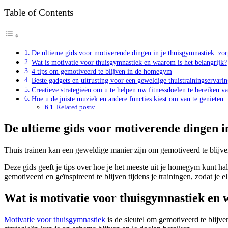
Table of Contents
De ultieme gids voor motiverende dingen in je thuisgymnastiek: zorg 
Wat is motivatie voor thuisgymnastiek en waarom is het belangrijk?
4 tips om gemotiveerd te blijven in de homegym
Beste gadgets en uitrusting voor een geweldige thuistrainingservari
Creatieve strategieën om u te helpen uw fitnessdoelen te bereiken v
Hoe u de juiste muziek en andere functies kiest om van te genieten
Related posts:
De ultieme gids voor motiverende dingen in 
Thuis trainen kan een geweldige manier zijn om gemotiveerd te blijven
Deze gids geeft je tips over hoe je het meeste uit je homegym kunt ha
gemotiveerd en geïnspireerd te blijven tijdens je trainingen, zodat je el
Wat is motivatie voor thuisgymnastiek en 
Motivatie voor thuisgymnastiek
is de sleutel om gemotiveerd te blijven