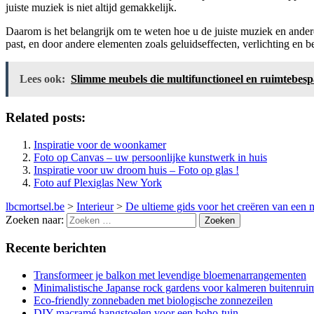
juiste muziek is niet altijd gemakkelijk.
Daarom is het belangrijk om te weten hoe u de juiste muziek en ande
past, en door andere elementen zoals geluidseffecten, verlichting en 
Lees ook:
Slimme meubels die multifunctioneel en ruimtebesp
Related posts:
Inspiratie voor de woonkamer
Foto op Canvas – uw persoonlijke kunstwerk in huis
Inspiratie voor uw droom huis – Foto op glas !
Foto auf Plexiglas New York
lbcmortsel.be
>
Interieur
>
De ultieme gids voor het creëren van ee
Zoeken naar:
Recente berichten
Transformeer je balkon met levendige bloemenarrangementen
Minimalistische Japanse rock gardens voor kalmeren buitenrui
Eco-friendly zonnebaden met biologische zonnezeilen
DIY macramé hangstoelen voor een boho-tuin