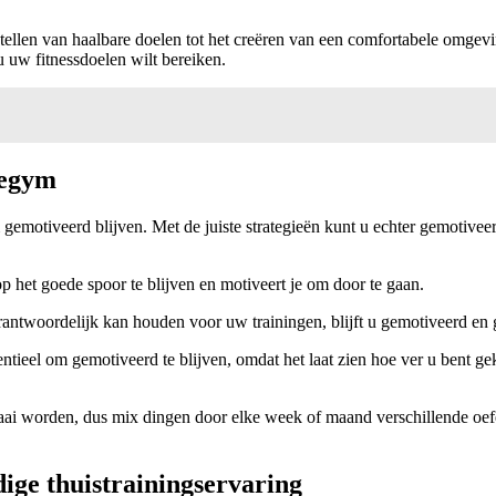
ellen van haalbare doelen tot het creëren van een comfortabele omgevi
u uw fitnessdoelen wilt bereiken.
megym
 gemotiveerd blijven. Met de juiste strategieën kunt u echter gemotivee
op het goede spoor te blijven en motiveert je om door te gaan.
rantwoordelijk kan houden voor uw trainingen, blijft u gemotiveerd en 
ntieel om gemotiveerd te blijven, omdat het laat zien hoe ver u ben
ai worden, dus mix dingen door elke week of maand verschillende oefen
dige thuistrainingservaring