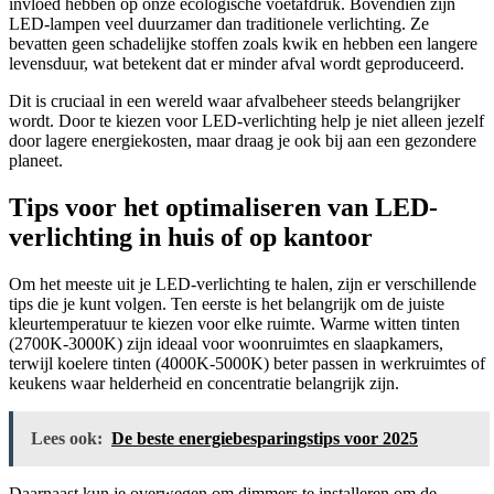
invloed hebben op onze ecologische voetafdruk. Bovendien zijn
LED-lampen veel duurzamer dan traditionele verlichting. Ze
bevatten geen schadelijke stoffen zoals kwik en hebben een langere
levensduur, wat betekent dat er minder afval wordt geproduceerd.
Dit is cruciaal in een wereld waar afvalbeheer steeds belangrijker
wordt. Door te kiezen voor LED-verlichting help je niet alleen jezelf
door lagere energiekosten, maar draag je ook bij aan een gezondere
planeet.
Tips voor het optimaliseren van LED-
verlichting in huis of op kantoor
Om het meeste uit je LED-verlichting te halen, zijn er verschillende
tips die je kunt volgen. Ten eerste is het belangrijk om de juiste
kleurtemperatuur te kiezen voor elke ruimte. Warme witten tinten
(2700K-3000K) zijn ideaal voor woonruimtes en slaapkamers,
terwijl koelere tinten (4000K-5000K) beter passen in werkruimtes of
keukens waar helderheid en concentratie belangrijk zijn.
Lees ook:
De beste energiebesparingstips voor 2025
Daarnaast kun je overwegen om dimmers te installeren om de