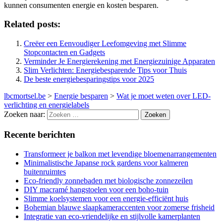
kunnen consumenten energie en kosten besparen.
Related posts:
Creëer een Eenvoudiger Leefomgeving met Slimme
Stopcontacten en Gadgets
Verminder Je Energierekening met Energiezuinige Apparaten
Slim Verlichten: Energiebesparende Tips voor Thuis
De beste energiebesparingstips voor 2025
lbcmortsel.be
>
Energie besparen
>
Wat je moet weten over LED-
verlichting en energielabels
Zoeken naar:
Recente berichten
Transformeer je balkon met levendige bloemenarrangementen
Minimalistische Japanse rock gardens voor kalmeren
buitenruimtes
Eco-friendly zonnebaden met biologische zonnezeilen
DIY macramé hangstoelen voor een boho-tuin
Slimme koelsystemen voor een energie-efficiënt huis
Bohemian blauwe slaapkameraccenten voor zomerse frisheid
Integratie van eco-vriendelijke en stijlvolle kamerplanten