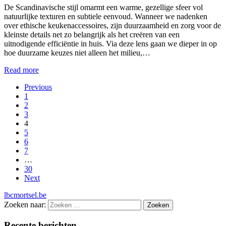
De Scandinavische stijl omarmt een warme, gezellige sfeer vol
natuurlijke texturen en subtiele eenvoud. Wanneer we nadenken
over ethische keukenaccessoires, zijn duurzaamheid en zorg voor de
kleinste details net zo belangrijk als het creëren van een
uitnodigende efficiëntie in huis. Via deze lens gaan we dieper in op
hoe duurzame keuzes niet alleen het milieu,…
Read more
Previous
1
2
3
4
5
6
7
…
30
Next
lbcmortsel.be
Zoeken naar:
Recente berichten