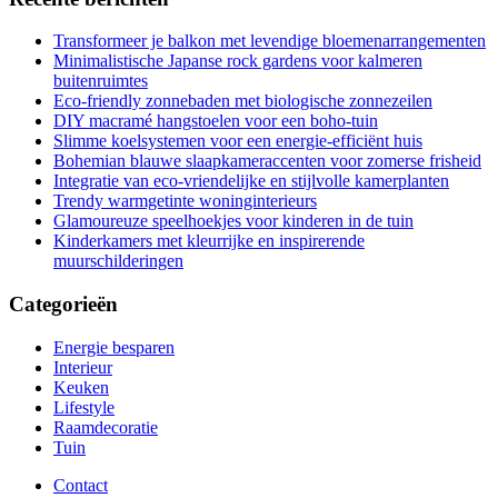
Transformeer je balkon met levendige bloemenarrangementen
Minimalistische Japanse rock gardens voor kalmeren
buitenruimtes
Eco-friendly zonnebaden met biologische zonnezeilen
DIY macramé hangstoelen voor een boho-tuin
Slimme koelsystemen voor een energie-efficiënt huis
Bohemian blauwe slaapkameraccenten voor zomerse frisheid
Integratie van eco-vriendelijke en stijlvolle kamerplanten
Trendy warmgetinte woninginterieurs
Glamoureuze speelhoekjes voor kinderen in de tuin
Kinderkamers met kleurrijke en inspirerende
muurschilderingen
Categorieën
Energie besparen
Interieur
Keuken
Lifestyle
Raamdecoratie
Tuin
Contact